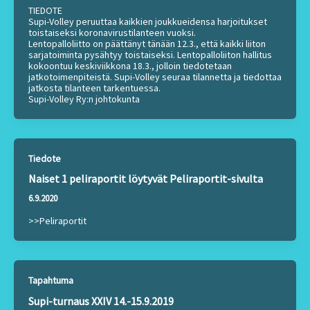
TIEDOTE
Supi-Volley peruuttaa kaikkien joukkueidensa harjoitukset
toistaiseksi koronavirustilanteen vuoksi.
Lentopalloliitto on päättänyt tänään 12.3., että kaikki liiton
sarjatoiminta pysähtyy toistaiseksi. Lentopalloliiton hallitus
kokoontuu keskiviikkona 18.3., jolloin tiedotetaan
jatkotoimenpiteistä. Supi-Volley seuraa tilannetta ja tiedottaa
jatkosta tilanteen tarkentuessa.
Supi-Volley Ry:n johtokunta
Tiedote
Naiset 1 peliraportit löytyvät Peliraportit-sivulta
6.9.2020
>>Peliraportit
Tapahtuma
Supi-turnaus XXIV 14.-15.9.2019