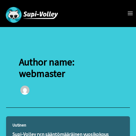
Siirry
sisältöön
Ma
Me
Author name:
webmaster
Uutinen
Supi-Volley ry:n sääntömääräinen vuosikokous