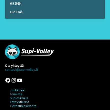
6.9.2020
Lue lisää
Ota yhteyttä:
contact@supi-volley.fi
Facebook
Instagram
YouTube
Joukkueet
Toiminta
Supi-turnaus
Yhteystiedot
Tietosuojaseloste