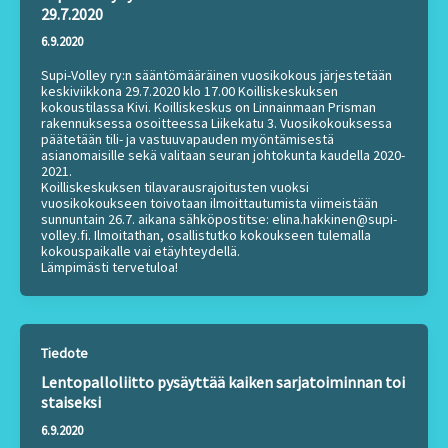
29.7.2020
6.9.2020
Supi-Volley ry:n sääntömääräinen vuosikokous järjestetään
keskiviikkona 29.7.2020 klo 17.00 Koilliskeskuksen
kokoustilassa Kivi. Koilliskeskus on Linnainmaan Prisman
rakennuksessa osoitteessa Liikekatu 3. Vuosikokouksessa
päätetään tili- ja vastuuvapauden myöntämisestä
asianomaisille sekä valitaan seuran johtokunta kaudella 2020-
2021.
Koilliskeskuksen tilavarausrajoitusten vuoksi
vuosikokoukseen toivotaan ilmoittautumista viimeistään
sunnuntain 26.7. aikana sähköpostitse: elina.hakkinen@supi-
volley.fi. Ilmoitathan, osallistutko kokoukseen tulemalla
kokouspaikalle vai etäyhteydellä.
Lämpimästi tervetuloa!
Tiedote
Lentopalloliitto pysäyttää kaiken sarjatoiminnan toi
staiseksi
6.9.2020