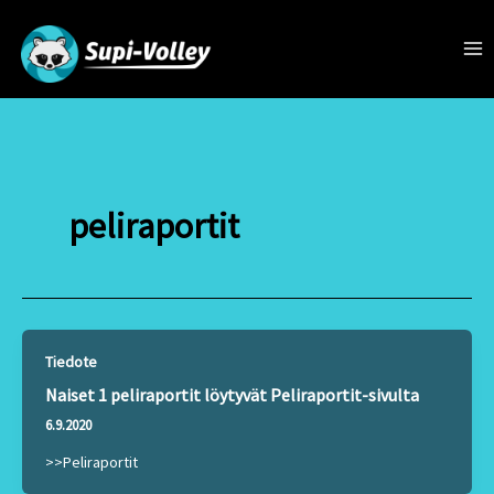
Siirry
sisältöön
Ma
Me
peliraportit
Tiedote
Naiset 1 peliraportit löytyvät Peliraportit-sivulta
6.9.2020
>>Peliraportit